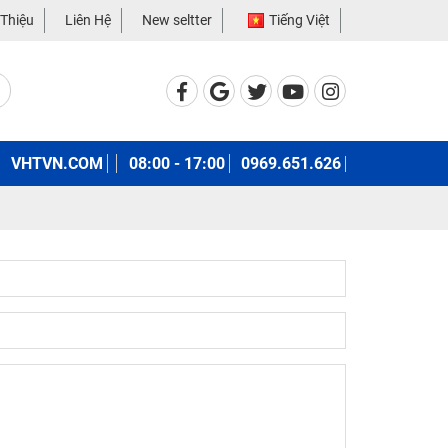
 Thiệu
Liên Hệ
New seltter
Tiếng Việt
VHTVN.COM
08:00 - 17:00
0969.651.626