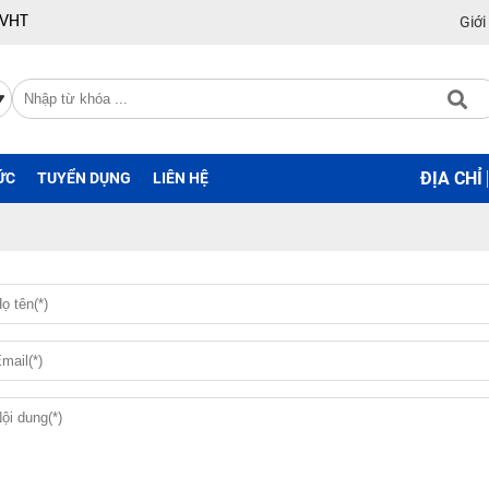
 VHT
Giới
ĐỊA CHỈ
ỨC
TUYỂN DỤNG
LIÊN HỆ