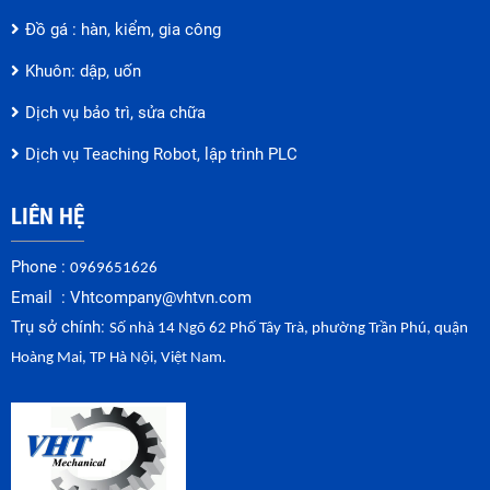
Đồ gá : hàn, kiểm, gia công
Khuôn: dập, uốn
Dịch vụ bảo trì, sửa chữa
Dịch vụ Teaching Robot, lập trình PLC
LIÊN HỆ
Phone :
0969651626
Email :
Vhtcompany@vhtvn.com
Trụ sở chính:
Số
nhà
14
Ngõ
62
Phố
Tây
Trà
,
phường
Trần
Phú
,
quận
Hoàng
Mai, TP
Hà
Nội
,
Việt
Nam.